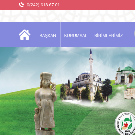
0(242) 618 67 01
BAŞKAN
KURUMSAL
BİRİMLERİMİZ