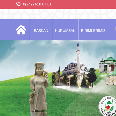
0(242) 618 67 01
BAŞKAN
KURUMSAL
BİRİMLERİMİZ