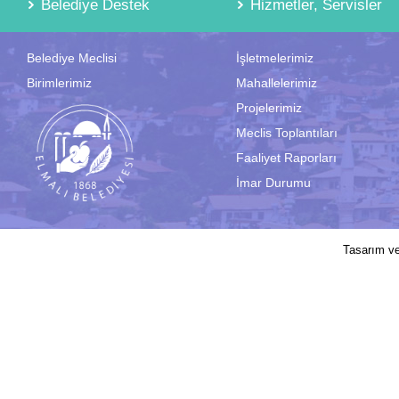
Belediye Destek
Hizmetler, Servisler
Belediye Meclisi
İşletmelerimiz
Birimlerimiz
Mahallelerimiz
Projelerimiz
Meclis Toplantıları
Faaliyet Raporları
İmar Durumu
2017 © Elmalı Belediyesi | Sitede yayın
Tasarım v