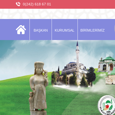
0(242) 618 67 01
BAŞKAN
KURUMSAL
BİRİMLERİMİZ