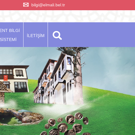
bilgi@elmali.bel.tr
ENT BİLGİ
İLETİŞİM
SİSTEMİ