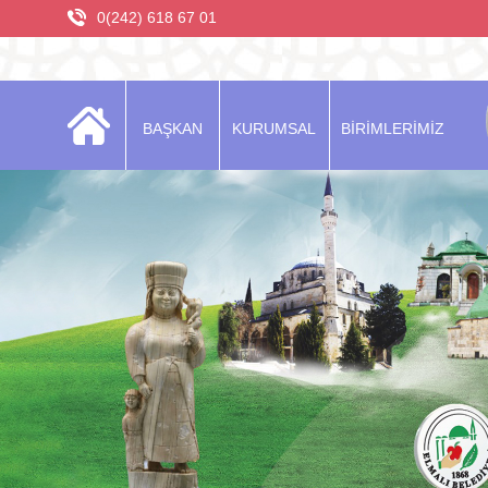
0(242) 618 67 01
BAŞKAN
KURUMSAL
BİRİMLERİMİZ