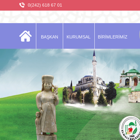
0(242) 618 67 01
BAŞKAN
KURUMSAL
BİRİMLERİMİZ