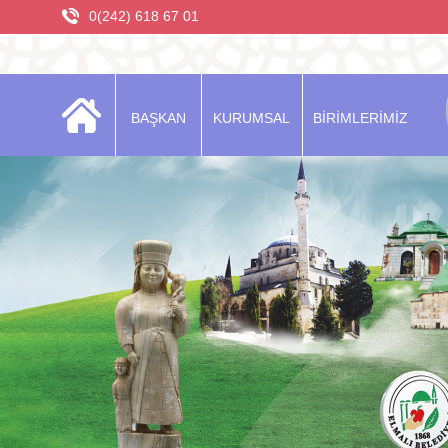
0(242) 618 67 01
BAŞKAN
KURUMSAL
BİRİMLERİMİZ