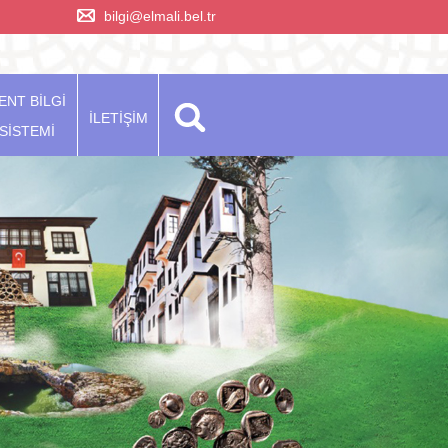
bilgi@elmali.bel.tr
ENT BİLGİ
İLETİŞİM
SİSTEMİ