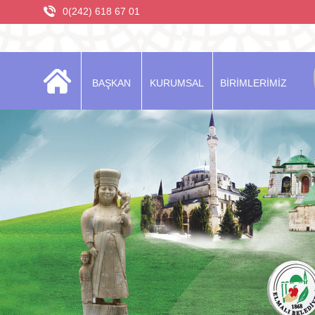
0(242) 618 67 01
BAŞKAN
KURUMSAL
BİRİMLERİMİZ