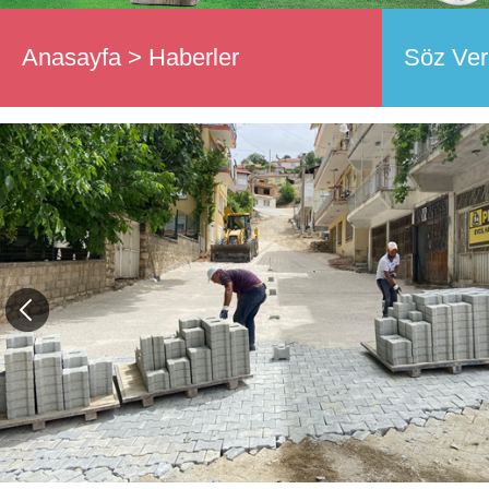
Anasayfa
>
Haberler
Söz Ver