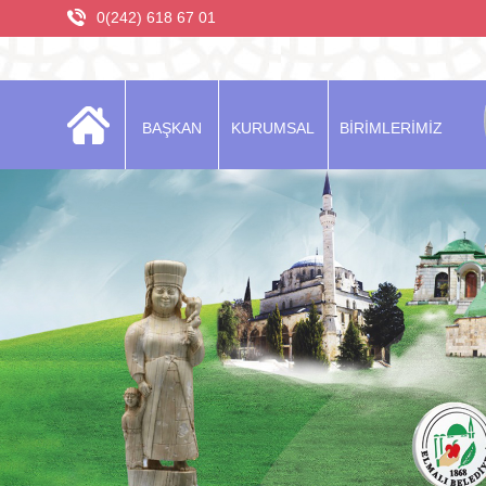
0(242) 618 67 01
BAŞKAN
KURUMSAL
BİRİMLERİMİZ