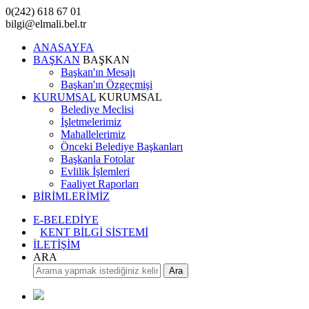
0(242) 618 67 01
bilgi@elmali.bel.tr
ANASAYFA
BAŞKAN
BAŞKAN
Başkan'ın Mesajı
Başkan'ın Özgeçmişi
KURUMSAL
KURUMSAL
Belediye Meclisi
İşletmelerimiz
Mahallelerimiz
Önceki Belediye Başkanları
Başkanla Fotolar
Evlilik İşlemleri
Faaliyet Raporları
BİRİMLERİMİZ
E-BELEDİYE
KENT BİLGİ SİSTEMİ
İLETİŞİM
ARA