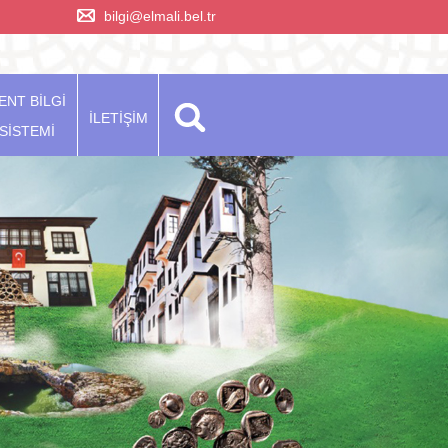
bilgi@elmali.bel.tr
ENT BİLGİ
İLETİŞİM
SİSTEMİ