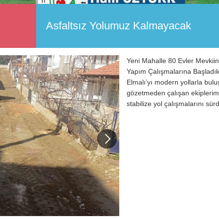
Asfaltsız Yolumuz Kalmayacak
Yeni Mahalle 80 Evler Mevkiin
Yapım Çalışmalarına Başladık
Elmalı’yı modern yollarla bulu
gözetmeden çalışan ekiplerimi
stabilize yol çalışmalarını sür
Next