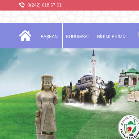
0(242) 618 67 01
BAŞKAN
KURUMSAL
BİRİMLERİMİZ