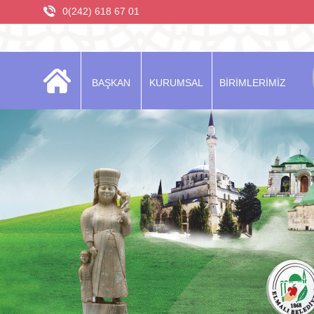
0(242) 618 67 01
BAŞKAN
KURUMSAL
BİRİMLERİMİZ