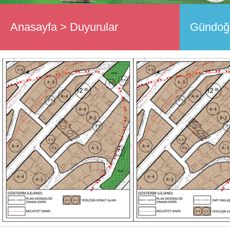
Anasayfa
>
Duyurular
Gündoğa
Ölçekli 