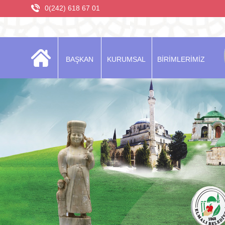
0(242) 618 67 01
BAŞKAN
KURUMSAL
BİRİMLERİMİZ